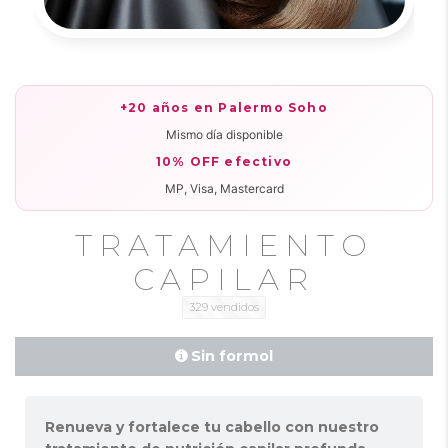
+20 años en Palermo Soho
·
Mismo día disponible
·
10% OFF efectivo
·
MP, Visa, Mastercard
TRATAMIENTO
CAPILAR
329 vendidos
Renueva y fortalece tu cabello con nuestro
Sin formol