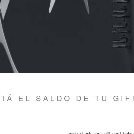
TÁ EL SALDO DE TU GIF
[mwb_check_your_gift_card_balan