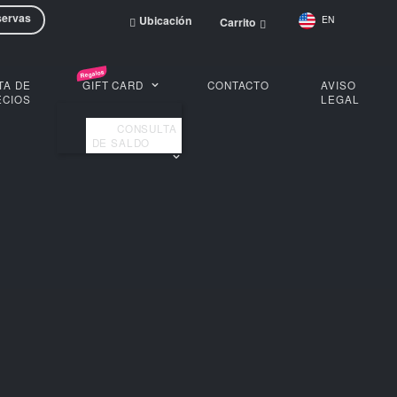
Reservas
Ubicación
Carrit
MOCIONES
LISTA DE
GIFT CARD
PRECIOS
01. PROMO
CONSULTA
DICIONAL
DE SALDO
02. PROMO
NDENCIA
03. PROMO
NOVADA
04. PROMO
CLUSIVA