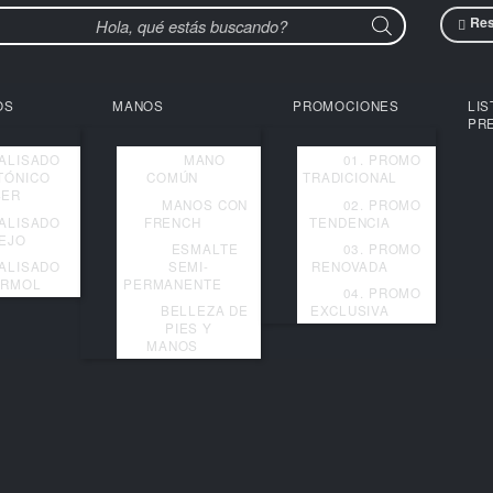
Products
search
ALISADOS
MANOS
PRO
ALISADO
MANO
FOTÓNICO
COMÚN
TRA
LASER
MANOS CON
ALISADO
FRENCH
TE
ESPEJO
ESMALTE
ALISADO
SEMI-
RE
SIN FORMOL
PERMANENTE
BELLEZA DE
EX
PIES Y
MANOS