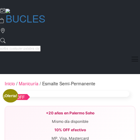
Inicio
/
Manicuría
/ Esmalte Semi-Permanente
¡Oferta!
14% OFF
+20 años en Palermo Soho
·
Mismo día disponible
·
10% OFF efectivo
·
MP, Visa, Mastercard