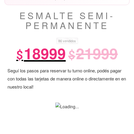
ESMALTE SEMI-
PERMANENTE
86 vendidos
18999
21999
El
El
precio
precio
actual
original
Seguí los pasos para reservar tu turno online, podés pagar
es:
era:
con todas las tarjetas de manera online o directamente en en
$18999.
$21999.
nuestro local!
$
$