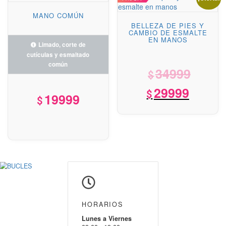
MANO COMÚN
BELLEZA DE PIES Y
CAMBIO DE ESMALTE
EN MANOS
34999
El
$
$
precio
29999
El
19999
original
precio
era:
actual
Limado, corte de
$34999.
cutículas y esmaltado
es:
común
$29999.
14% OFF