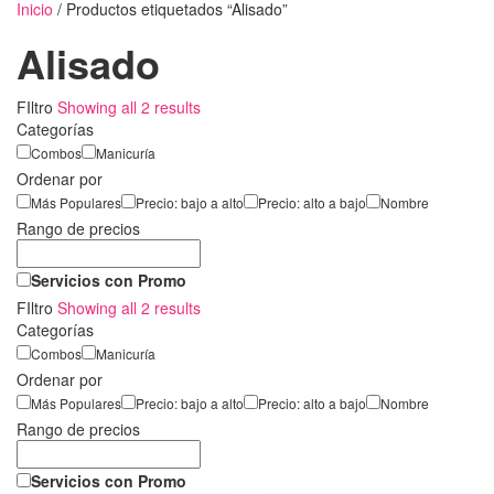
Inicio
/ Productos etiquetados “Alisado”
Alisado
FIltro
Showing all 2 results
Categorías
Combos
Manicuría
Ordenar por
Más Populares
Precio: bajo a alto
Precio: alto a bajo
Nombre
Rango de precios
Servicios con Promo
FIltro
Showing all 2 results
Categorías
Combos
Manicuría
Ordenar por
Más Populares
Precio: bajo a alto
Precio: alto a bajo
Nombre
Rango de precios
Servicios con Promo