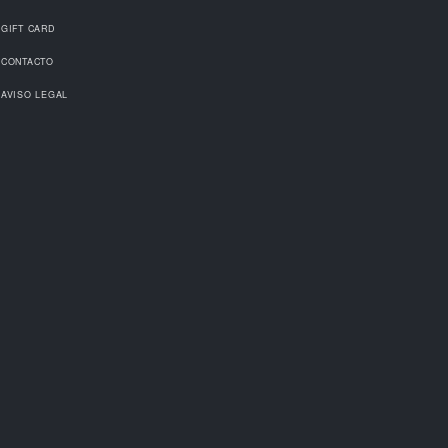
ALISADOS
MANOS
PROMOCIONES
LISTA DE PRECIOS
GIFT CARD
CONTACTO
AVISO LEGAL