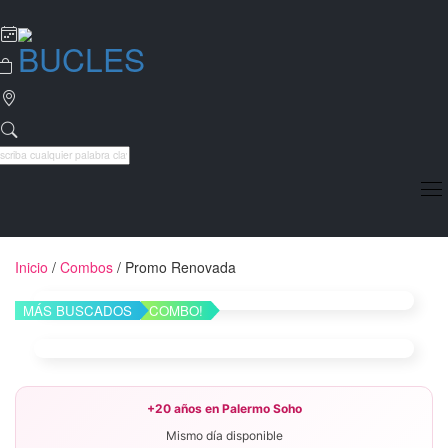
Inicio
/
Combos
/ Promo Renovada
MÁS BUSCADOS
COMBO!
+20 años en Palermo Soho
·
Mismo día disponible