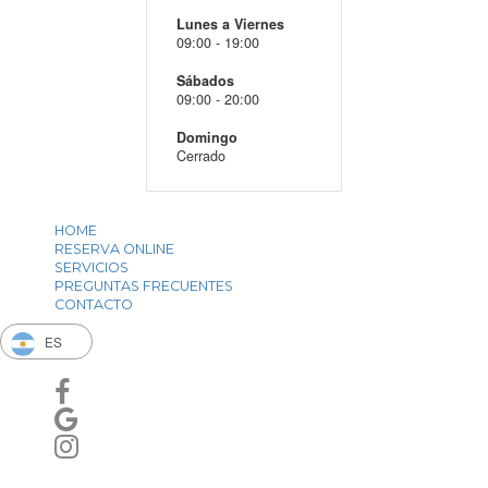
se
la
pueden
página
MÁS BUSCADOS
COMBO!
elegir
del
en
producto
$
la
página
del
producto
$
HORARIOS
Lunes a Viernes
09:00 - 19:00
Sábados
09:00 - 20:00
Domingo
Cerrado
HOME